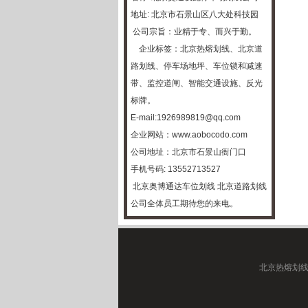
地址: 北京市石景山区八大处科技园
公司宗旨：业精于专、而兴于勤。
企业标签：
北京热熔划线
、
北京道
路划线
、
停车场地坪
、车位锁和减速
带、监控道闸、智能交通设施、反光
标牌。
E-mail:1926989819@qq.com
企业网站：
www.aobocodo.com
公司地址：北京市石景山衙门口
手机号码: 13552713527
北京奥博通达车位划线
北京道路划线
公司全体员工期待您的来电。
北京热熔划线