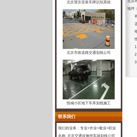
北京
北京望京安装车牌识别系统
地坪
有溶
适
电器
性
1、
北京市政道路交通划线公司
2、
3、
悦城小区地下车库划线施工
联系我们
我们的业务：专业+作业+敬业=职业
名称: 北京交通设施停车场划线公司