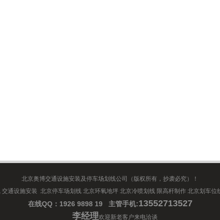
北京奥博交通设施安装及停车场划线公司（版权所有，抄袭必究）！
 交通设施安装 北京停车场划线 北京环氧地坪 北京冷喷划线 限高杆制作 北京划车位
13552713527
在线QQ：1926 9898 19 主管手机:
李经理
欢迎新老客户来电洽谈