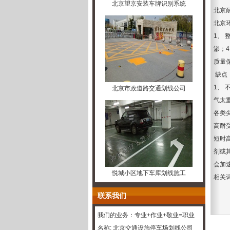
北京望京安装车牌识别系统
北京
北京
1、
渗；
质量
缺点
1、
北京市政道路交通划线公司
气太
各类
高耐
短时
剂或
会加
悦城小区地下车库划线施工
相关
联系我们
我们的业务：专业+作业+敬业=职业
名称: 北京交通设施停车场划线公司