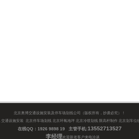
北京奥博交通设施安装及停车场划线公司（版权所有，抄袭必究）！
 交通设施安装 北京停车场划线 北京环氧地坪 北京冷喷划线 限高杆制作 北京划车位
13552713527
在线QQ：1926 9898 19 主管手机:
李经理
欢迎新老客户来电洽谈