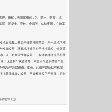
选择、搭配，美观度极佳；3、 防水、防霉、抗
与基层（混凝土、瓷砖、金属等）粘结牢固，在施工
一楼地面混凝土基层未做防潮隔离层，则一旦地下潮
划伤性能较差：环氧地坪涂层对于抵抗砂粒、铁屑等
净。3、 耐高温性能较差：一般环氧地坪涂层的最
一旦出现急刹车或急转弯，则会因为急剧磨擦产生
环氧地坪涂层擦伤、变色。此损坏部位以有机溶
地坪抗紫外线能力较差，不能长期应用于室外，否则
流平地坪工法