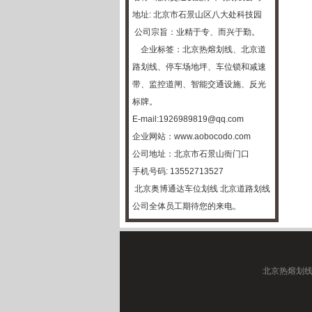
地址: 北京市石景山区八大处科技园
公司宗旨：业精于专、而兴于勤。
企业标签：
北京热熔划线
、
北京道
路划线
、
停车场地坪
、车位锁和减速
带、监控道闸、智能交通设施、反光
标牌。
E-mail:1926989819@qq.com
企业网站：
www.aobocodo.com
公司地址：北京市石景山衙门口
手机号码: 13552713527
北京奥博通达车位划线
北京道路划线
公司全体员工期待您的来电。
北京热熔划线