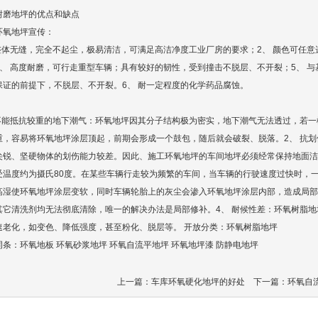
耐磨地坪
的优点和缺点
环氧地坪
宣传：
 整体无缝，完全不起尘，极易清洁，可满足高洁净度工业厂房的要求；2、 颜色可任意
4、 高度耐磨，可行走重型车辆；具有较好的韧性，受到撞击不脱层、不开裂；5、 
保证的前提下，不脱层、不开裂。6、 耐一定程度的化学药品腐蚀。
 不能抵抗较重的地下潮气：环氧地坪因其分子结构极为密实，地下潮气无法透过，若
重，容易将环氧地坪涂层顶起，前期会形成一个鼓包，随后就会破裂、脱落。2、 抗
尖锐、坚硬物体的划伤能力较差。因此、施工环氧地坪的车间地坪必须经常保持地面洁
受温度约为摄氏80度。在某些车辆行走较为频繁的车间，当车辆的行驶速度过快时，
高湿使环氧地坪涂层变软，同时车辆轮胎上的灰尘会渗入环氧地坪涂层内部，造成局部
其它清洗剂均无法彻底清除，唯一的解决办法是局部修补。4、 耐候性差：环氧树脂
速老化，如变色、降低强度，甚至粉化、脱层等。 开放分类：环氧树脂地坪
词条：环氧地板 环氧砂浆地坪 环氧自流平地坪
环氧地坪漆
防静电地坪
上一篇：
车库环氧硬化地坪的好处
下一篇：
环氧自